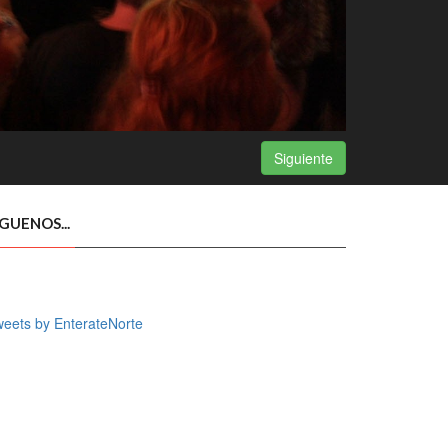
Siguiente
ÍGUENOS...
eets by EnterateNorte