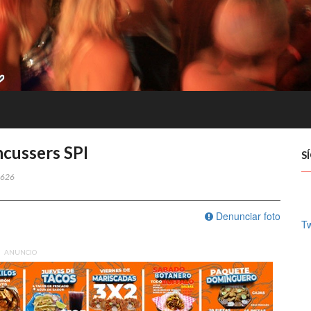
cussers SPI
S
626
Denunciar foto
Tw
ANUNCIO