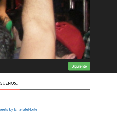
Siguiente
ÍGUENOS...
eets by EnterateNorte