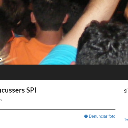
cussers SPI
S
5
Denunciar foto
Tw