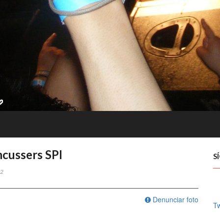
cussers SPI
S
2
Denunciar foto
Tw