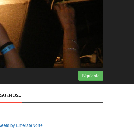
Siguiente
ÍGUENOS...
eets by EnterateNorte