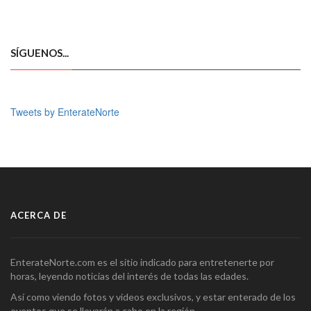
SÍGUENOS...
Tweets by EnterateNorte
ACERCA DE
EnterateNorte.com es el sitio indicado para entretenerte por
horas, leyendo noticias del interés de todas las edades.
Así como viendo fotos y videos exclusivos, y estar enterado de los
eventos que se llevarán a cabo en la región.