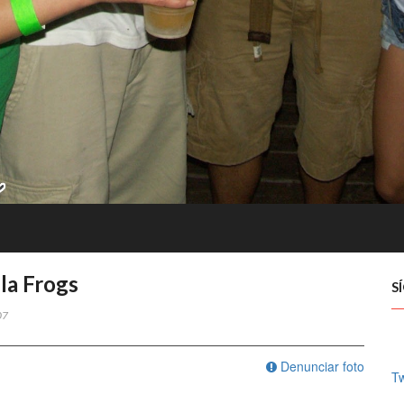
la Frogs
S
07
Denunciar foto
Tw