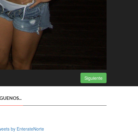
Siguiente
ÍGUENOS...
eets by EnterateNorte