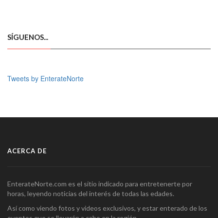
SÍGUENOS...
Tweets by EnterateNorte
ACERCA DE
EnterateNorte.com es el sitio indicado para entretenerte por
horas, leyendo noticias del interés de todas las edades.
Así como viendo fotos y videos exclusivos, y estar enterado de los
eventos que se llevarán a cabo en la región.