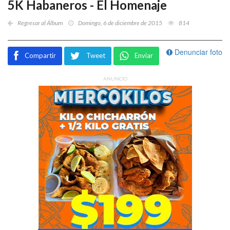
5K Habaneros - El Homenaje
Regresar al Álbum
Domingo, 6 de diciembre de 2015
814
Denunciar foto
Compartir
Tweet
Enviar
ANUNCIO