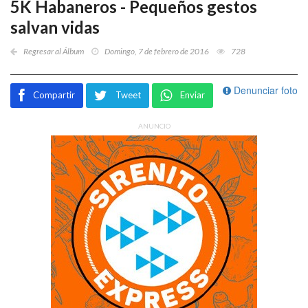
5K Habaneros - Pequeños gestos
salvan vidas
Regresar al Álbum
Domingo, 7 de febrero de 2016
728
Denunciar foto
Compartir
Tweet
Enviar
ANUNCIO