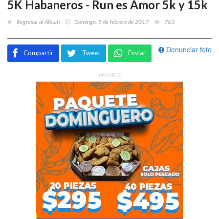
5K Habaneros - Run es Amor 5k y 15k
Regresar al Álbum
Domingo, 5 de febrero de 2017
763
Denunciar foto
Compartir
Tweet
Enviar
ANUNCIO