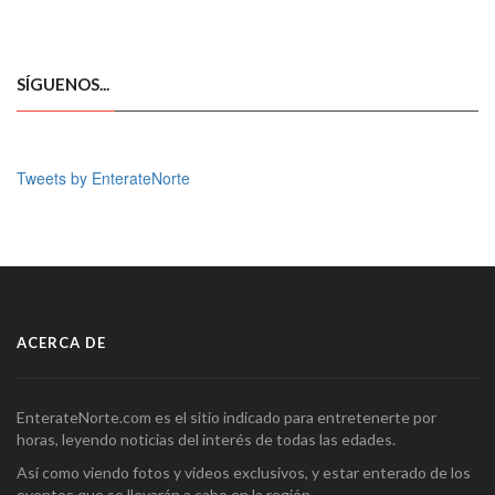
SÍGUENOS...
Tweets by EnterateNorte
ACERCA DE
EnterateNorte.com es el sitio indicado para entretenerte por
horas, leyendo noticias del interés de todas las edades.
Así como viendo fotos y videos exclusivos, y estar enterado de los
eventos que se llevarán a cabo en la región.