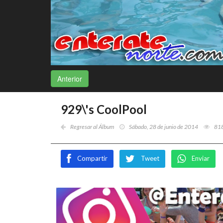
Anterior
929\'s CoolPool
Regresar al Álbum
Sábado, 28 de junio de 2014
81
Compartir
Tweet
Enviar