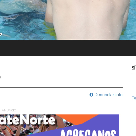
S
8
Denunciar foto
Tw
ANUNCIO