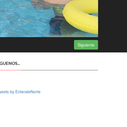
Siguiente
ÍGUENOS...
eets by EnterateNorte