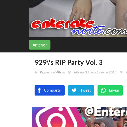
Anterior
929\'s RIP Party Vol. 3
Regresar al Álbum
Sábado, 31 de octubre de 2015
Compartir
Tweet
Enviar