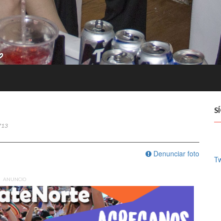
S
713
Denunciar foto
Tw
ANUNCIO