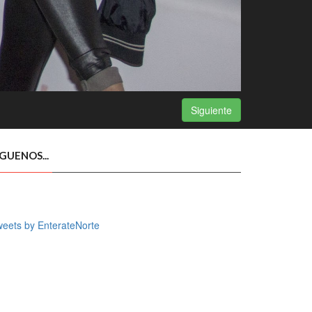
Siguiente
ÍGUENOS...
eets by EnterateNorte