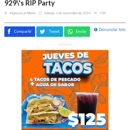
929\'s RIP Party
Regresar al Álbum
Sábado, 1 de noviembre de 2014
730
Denunciar foto
Compartir
Tweet
Enviar
ANUNCIO