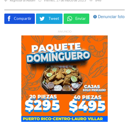
Regresar al Álbum
Viernes, 17 de marzo de 2023
846
Denunciar foto
Compartir
Tweet
Enviar
ANUNCIO