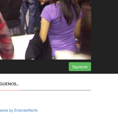
Siguiente
ÍGUENOS...
eets by EnterateNorte