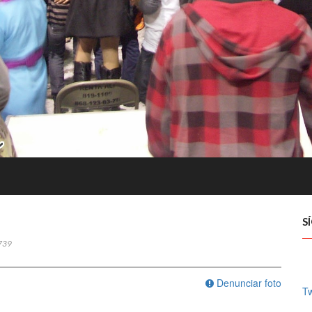
S
739
Denunciar foto
Tw