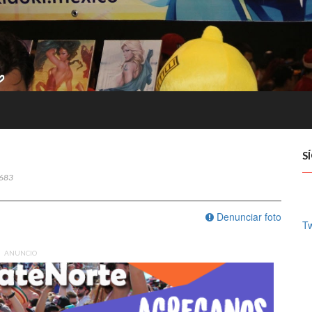
S
683
Denunciar foto
Tw
ANUNCIO