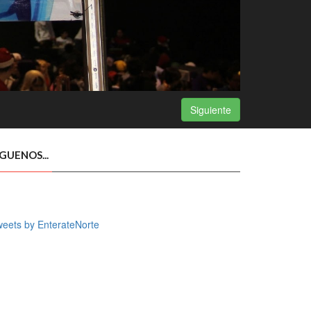
Siguiente
ÍGUENOS...
eets by EnterateNorte