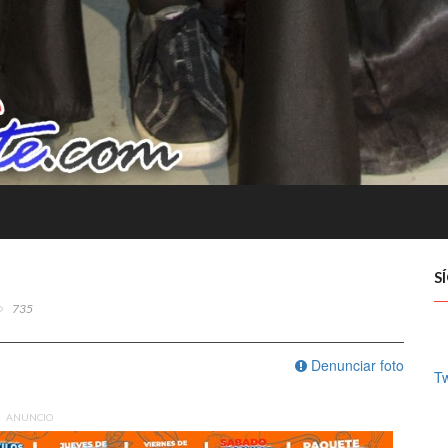
S
735
Denunciar foto
Tw
ANUNCIO