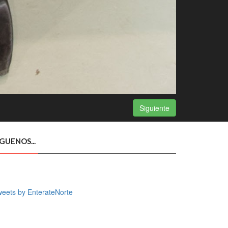
Siguiente
ÍGUENOS...
eets by EnterateNorte