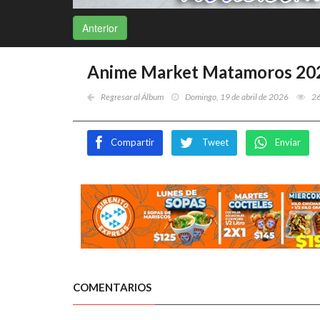
Anterior
Anime Market Matamoros 2026
Regresar al Álbum
Domingo, 19 de abril de 2026
2
Compartir
Tweet
Enviar
COMENTARIOS