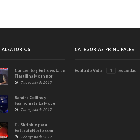
 ALEATORIOS
CATEGORÍAS PRINCIPALES
Concierto y Entrevista de
Estilo de Vida
Sociedad
1
Plastilina Mosh por
EnterateNorte
7 de agosto de 2017
Sandra Collins y
Fashionista'La Mode
Fashion Show
7 de agosto de 2017
DJ Skribble para
EnterateNorte com
7 de agosto de 2017