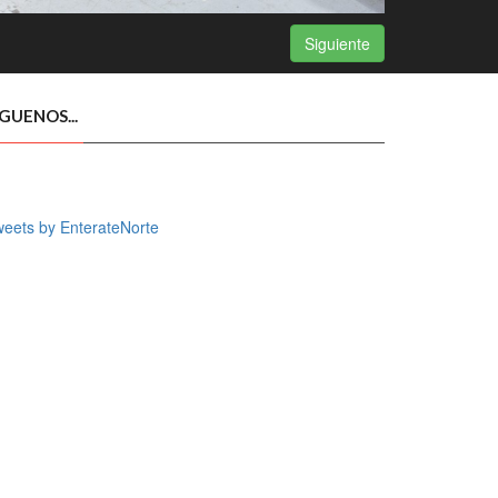
Siguiente
ÍGUENOS...
eets by EnterateNorte