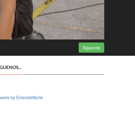
Siguiente
ÍGUENOS...
eets by EnterateNorte