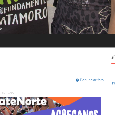
S
Denunciar foto
Tw
ANUNCIO