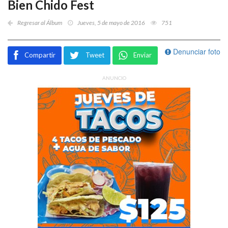
Bien Chido Fest
Regresar al Álbum
Jueves, 5 de mayo de 2016
751
Denunciar foto
Compartir
Tweet
Enviar
ANUNCIO