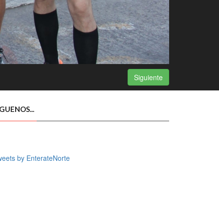
Siguiente
ÍGUENOS...
eets by EnterateNorte