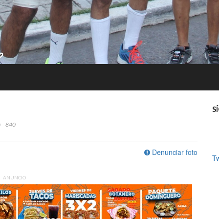
S
840
Denunciar foto
Tw
ANUNCIO