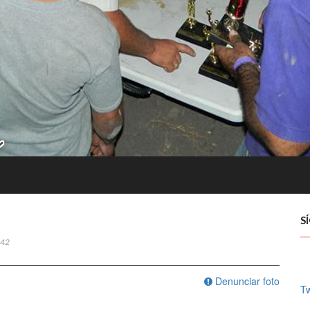
S
42
Denunciar foto
Tw