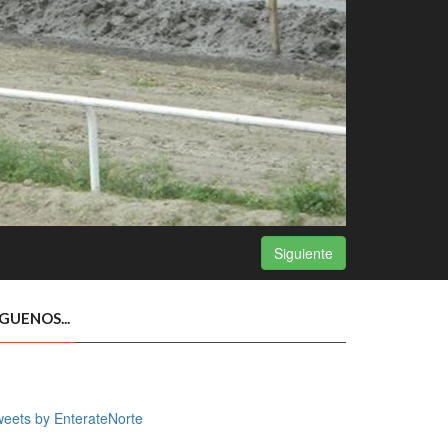
Siguiente
ÍGUENOS...
eets by EnterateNorte