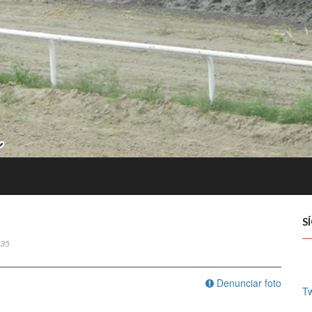
S
35
Denunciar foto
Tw