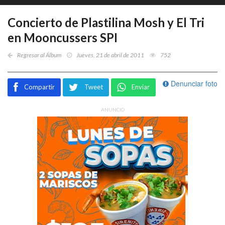
Concierto de Plastilina Mosh y El Tri
en Mooncussers SPI
Regresar al Álbum
Jueves, 21 de abril de 2011
752
Denunciar foto
Compartir
Tweet
Enviar
ANUNCIO