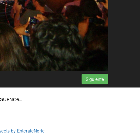
Siguiente
ÍGUENOS...
eets by EnterateNorte