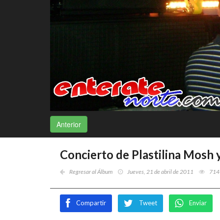
Anterior
Concierto de Plastilina Mosh 
Regresar al Álbum
Jueves, 21 de abril de 2011
714
Compartir
Tweet
Enviar