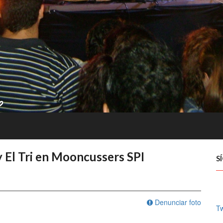
y El Tri en Mooncussers SPI
S
Denunciar foto
Tw