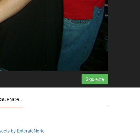
Siguiente
ÍGUENOS...
eets by EnterateNorte