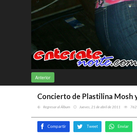
Anterior
Concierto de Plastilina Mosh 
Regresar al Álbum
Jueves, 21 de abril de 2011
762
Compartir
Tweet
Enviar