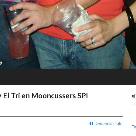
y El Tri en Mooncussers SPI
S
Denunciar foto
Tw