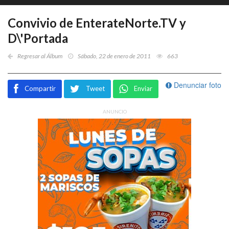
Convivio de EnterateNorte.TV y
D\'Portada
Regresar al Álbum
Sábado, 22 de enero de 2011
663
Denunciar foto
Compartir
Tweet
Enviar
ANUNCIO