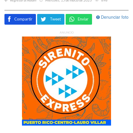
Regresar al Álbum
Miércoles, 15 de marzo de 2023
698
Denunciar foto
Compartir
Tweet
Enviar
ANUNCIO