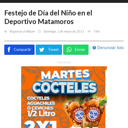
Festejo de Día del Niño en el
Deportivo Matamoros
Regresar al Álbum
Domingo, 1 de mayo de 2011
748
Denunciar foto
Compartir
Tweet
Enviar
ANUNCIO