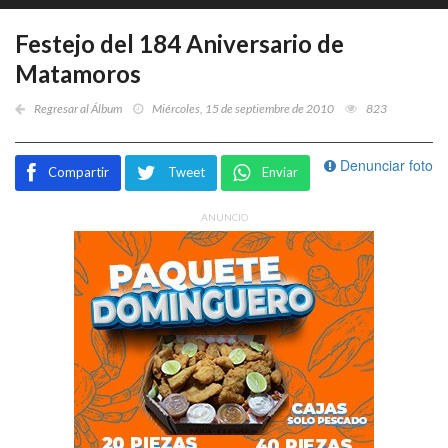
Festejo del 184 Aniversario de
Matamoros
Regresar al Álbum
Miércoles, 15 de septiembre de 2010
823
Denunciar foto
Compartir
Tweet
Enviar
ANUNCIO