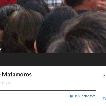
de Matamoros
S
747
Denunciar foto
Tw