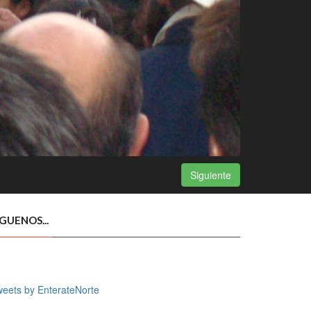
Siguiente
ÍGUENOS...
eets by EnterateNorte