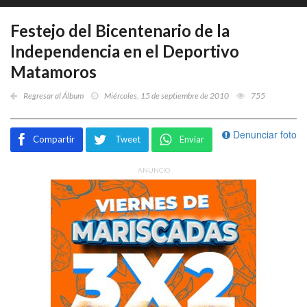
Festejo del Bicentenario de la
Independencia en el Deportivo
Matamoros
Regresar al Álbum
Miércoles, 15 de septiembre de 2010
755
Denunciar foto
Compartir
Tweet
Enviar
ANUNCIO