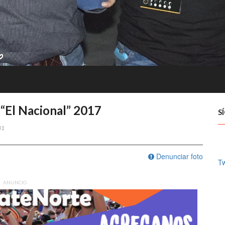
 “El Nacional” 2017
S
81
Denunciar foto
Tw
ANUNCIO