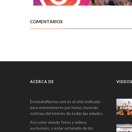
COMENTARIOS
ACERCA DE
VIDEOS
EnterateNorte.com es el sitio indicado
para entretenerte por horas, leyendo
noticias del interés de todas las edades.
Así como viendo fotos y videos
exclusivos, y estar enterado de los