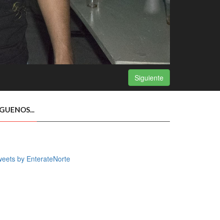
Siguiente
ÍGUENOS...
eets by EnterateNorte