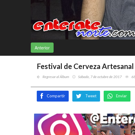
Anterior
Festival de Cerveza Artesanal
Regresar al Álbum
Sábado, 7 de octubre de 2017
6
Compartir
Tweet
Enviar