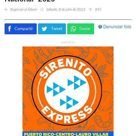
Regresar al Álbum
Sábado, 8 de julio de 2023
893
Denunciar foto
Compartir
Tweet
Enviar
ANUNCIO