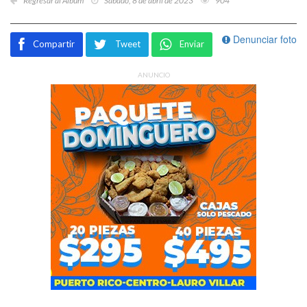
Regresar al Álbum
Sábado, 8 de abril de 2023
904
Denunciar foto
Compartir
Tweet
Enviar
ANUNCIO