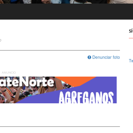
S
0
Denunciar foto
T
ANUNCIO