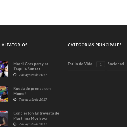
 ALEATORIOS
CATEGORÍAS PRINCIPALES
Mardi Gras party at
Estilo de Vida
Sociedad
1
Tequila Sunset
7 de agosto de 2017
Rueda de prensa con
Momo!
7 de agosto de 2017
Concierto y Entrevista de
Plastilina Mosh por
EnterateNorte
7 de agosto de 2017