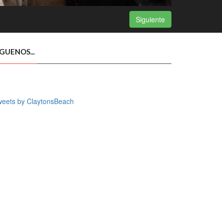
Siguiente
ÍGUENOS...
weets by ClaytonsBeach