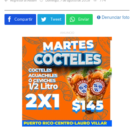
Regresar al Álbum
Domingo, 7 de agosto de 2016
774
Denunciar foto
Compartir
Tweet
Enviar
ANUNCIO