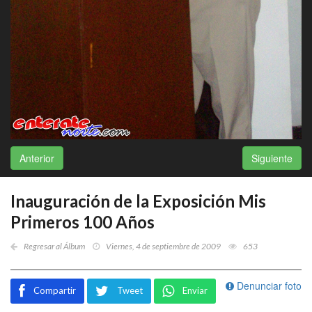
Anterior
Siguiente
Inauguración de la Exposición Mis
Primeros 100 Años
Regresar al Álbum
Viernes, 4 de septiembre de 2009
653
Denunciar foto
Compartir
Tweet
Enviar