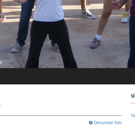
S
8
Tw
Denunciar foto