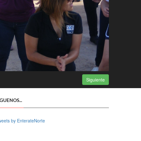
Siguiente
ÍGUENOS...
eets by EnterateNorte