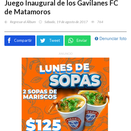
Juego Inaugural de los Gavilanes FC
de Matamoros
Regresar al Álbum
Sábado, 19 de agosto de 2017
764
Denunciar foto
Compartir
Tweet
Enviar
ANUNCIO