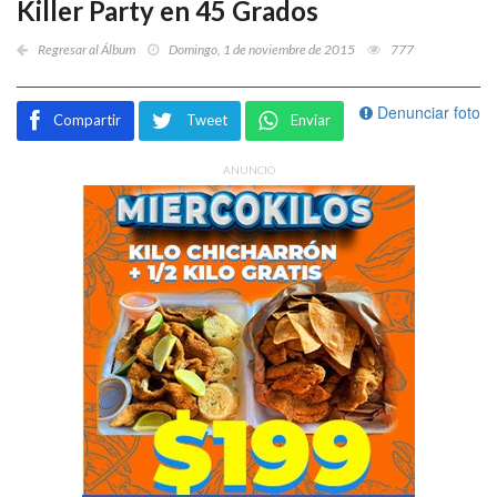
Killer Party en 45 Grados
Regresar al Álbum
Domingo, 1 de noviembre de 2015
777
Denunciar foto
Compartir
Tweet
Enviar
ANUNCIO