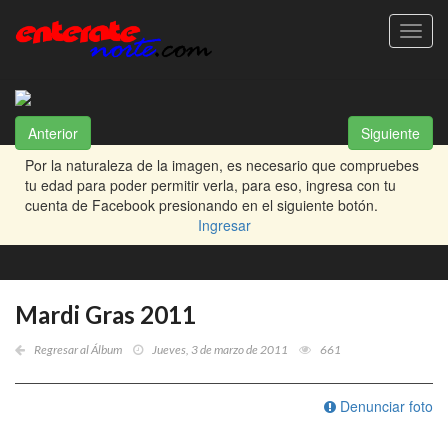
Toggl
navig
Anterior
Siguiente
Por la naturaleza de la imagen, es necesario que compruebes
tu edad para poder permitir verla, para eso, ingresa con tu
cuenta de Facebook presionando en el siguiente botón.
Ingresar
Mardi Gras 2011
Regresar al Álbum
Jueves, 3 de marzo de 2011
661
Denunciar foto