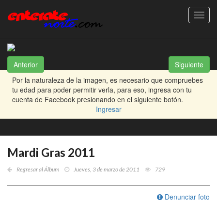
Toggl
navig
Anterior
Siguiente
Por la naturaleza de la imagen, es necesario que compruebes
tu edad para poder permitir verla, para eso, ingresa con tu
cuenta de Facebook presionando en el siguiente botón.
Ingresar
Mardi Gras 2011
Regresar al Álbum
Jueves, 3 de marzo de 2011
729
Denunciar foto