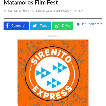
Matamoros Film Fest
Regresar al Álbum
Sábado, 12 de agosto de 2017
674
Denunciar foto
Compartir
Tweet
Enviar
ANUNCIO