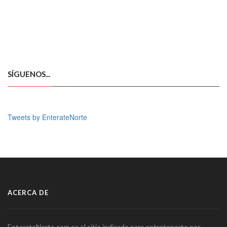
SÍGUENOS...
Tweets by EnterateNorte
ACERCA DE
EnterateNorte.com es el sitio indicado para entretenerte por