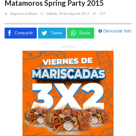
Matamoros Spring Party 2015
Regresar al Álbum
Sábado, 30 de mayo de 2015
737
Denunciar foto
Compartir
Tweet
Enviar
ANUNCIO