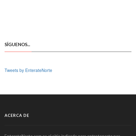
SÍGUENOS...
Tweets by EnterateNorte
ACERCA DE
EnterateNorte.com es el sitio indicado para entretenerte por