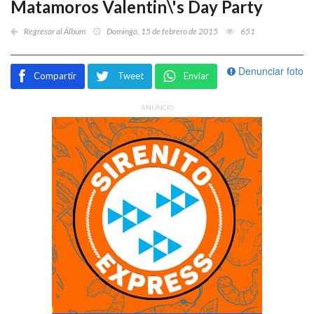
Matamoros Valentin\'s Day Party
Regresar al Álbum
Domingo, 15 de febrero de 2015
651
Denunciar foto
Compartir
Tweet
Enviar
ANUNCIO