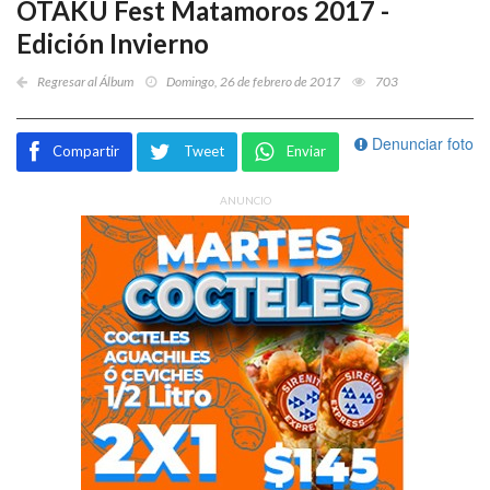
OTAKU Fest Matamoros 2017 -
Edición Invierno
Regresar al Álbum
Domingo, 26 de febrero de 2017
703
Denunciar foto
Compartir
Tweet
Enviar
ANUNCIO