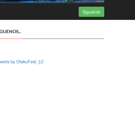
Siguiente
ÍGUENOS...
weets by OtakuFest_LC