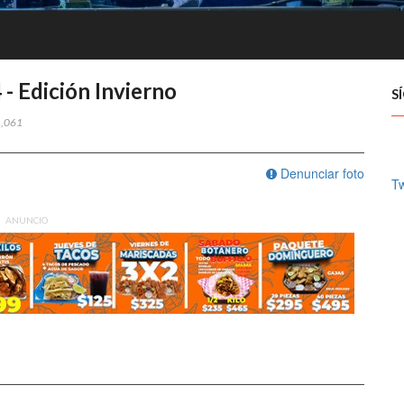
 Edición Invierno
S
1,061
Denunciar foto
T
ANUNCIO