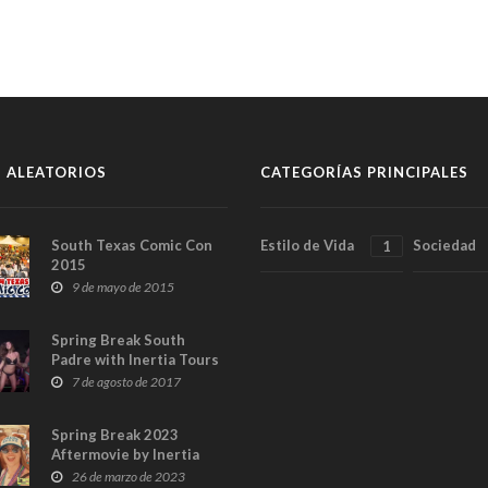
 ALEATORIOS
CATEGORÍAS PRINCIPALES
South Texas Comic Con
Estilo de Vida
Sociedad
1
2015
9 de mayo de 2015
Spring Break South
Padre with Inertia Tours
7 de agosto de 2017
Spring Break 2023
Aftermovie by Inertia
Tours
26 de marzo de 2023